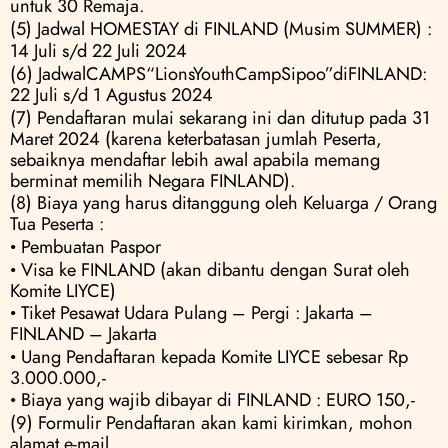
untuk 30 Remaja.
(5) Jadwal HOMESTAY di FINLAND (Musim SUMMER) :
14 Juli s/d 22 Juli 2024
(6) JadwalCAMPS“LionsYouthCampSipoo”diFINLAND: 
22 Juli s/d 1 Agustus 2024
(7) Pendaftaran mulai sekarang ini dan ditutup pada 31 
Maret 2024 (karena keterbatasan jumlah Peserta, 
sebaiknya mendaftar lebih awal apabila memang 
berminat memilih Negara FINLAND).
(8) Biaya yang harus ditanggung oleh Keluarga / Orang 
Tua Peserta :
• Pembuatan Paspor
• Visa ke FINLAND (akan dibantu dengan Surat oleh 
Komite LIYCE) 
• Tiket Pesawat Udara Pulang – Pergi : Jakarta – 
FINLAND – Jakarta 
• Uang Pendaftaran kepada Komite LIYCE sebesar Rp 
3.000.000,- 
• Biaya yang wajib dibayar di FINLAND : EURO 150,-
(9) Formulir Pendaftaran akan kami kirimkan, mohon 
alamat e-mail.