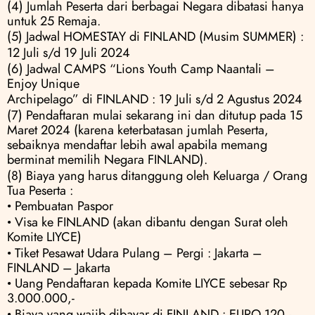
(4) Jumlah Peserta dari berbagai Negara dibatasi hanya 
untuk 25 Remaja.
(5) Jadwal HOMESTAY di FINLAND (Musim SUMMER) :
12 Juli s/d 19 Juli 2024
(6) Jadwal CAMPS “Lions Youth Camp Naantali – 
Enjoy Unique
Archipelago” di FINLAND : 19 Juli s/d 2 Agustus 2024
(7) Pendaftaran mulai sekarang ini dan ditutup pada 15 
Maret 2024 (karena keterbatasan jumlah Peserta, 
sebaiknya mendaftar lebih awal apabila memang 
berminat memilih Negara FINLAND).
(8) Biaya yang harus ditanggung oleh Keluarga / Orang 
Tua Peserta :
• Pembuatan Paspor
• Visa ke FINLAND (akan dibantu dengan Surat oleh 
Komite LIYCE) 
• Tiket Pesawat Udara Pulang – Pergi : Jakarta – 
FINLAND – Jakarta 
• Uang Pendaftaran kepada Komite LIYCE sebesar Rp 
3.000.000,- 
• Biaya yang wajib dibayar di FINLAND : EURO 120,-