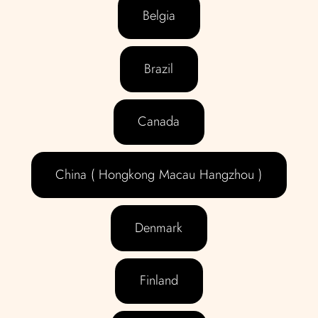
Belgia
Brazil
Canada
China ( Hongkong Macau Hangzhou )
Denmark
Finland