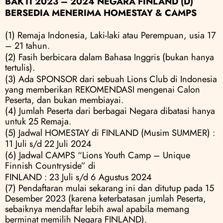
BAKTI 2023 – 2024 NEGARA FINLAND (D)
BERSEDIA MENERIMA HOMESTAY & CAMPS
(1) Remaja Indonesia, Laki-laki atau Perempuan, usia 17 
– 21 tahun.
(2) Fasih berbicara dalam Bahasa Inggris (bukan hanya 
tertulis).
(3) Ada SPONSOR dari sebuah Lions Club di Indonesia 
yang memberikan REKOMENDASI mengenai Calon 
Peserta, dan bukan membiayai.
(4) Jumlah Peserta dari berbagai Negara dibatasi hanya 
untuk 25 Remaja.
(5) Jadwal HOMESTAY di FINLAND (Musim SUMMER) :
11 Juli s/d 22 Juli 2024
(6) Jadwal CAMPS “Lions Youth Camp – Unique 
Finnish Countryside” di
FINLAND : 23 Juli s/d 6 Agustus 2024
(7) Pendaftaran mulai sekarang ini dan ditutup pada 15 
Desember 2023 (karena keterbatasan jumlah Peserta, 
sebaiknya mendaftar lebih awal apabila memang 
berminat memilih Negara FINLAND).