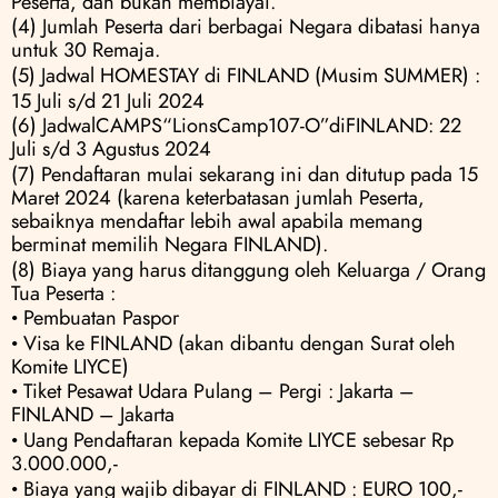
Peserta, dan bukan membiayai.
(4) Jumlah Peserta dari berbagai Negara dibatasi hanya 
untuk 30 Remaja.
(5) Jadwal HOMESTAY di FINLAND (Musim SUMMER) :
15 Juli s/d 21 Juli 2024
(6) JadwalCAMPS“LionsCamp107-O”diFINLAND: 22 
Juli s/d 3 Agustus 2024
(7) Pendaftaran mulai sekarang ini dan ditutup pada 15 
Maret 2024 (karena keterbatasan jumlah Peserta, 
sebaiknya mendaftar lebih awal apabila memang 
berminat memilih Negara FINLAND).
(8) Biaya yang harus ditanggung oleh Keluarga / Orang 
Tua Peserta :
• Pembuatan Paspor
• Visa ke FINLAND (akan dibantu dengan Surat oleh 
Komite LIYCE) 
• Tiket Pesawat Udara Pulang – Pergi : Jakarta – 
FINLAND – Jakarta 
• Uang Pendaftaran kepada Komite LIYCE sebesar Rp 
3.000.000,- 
• Biaya yang wajib dibayar di FINLAND : EURO 100,-